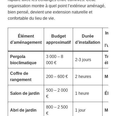
organisation montre à quel point l’extérieur aménagé,
bien pensé, devient une extension naturelle et
confortable du lieu de vie.
Impa
Élément
Budget
Durée
sur
d’aménagement
approximatif
d’installation
l’usa
Pergola
3 000 – 8
Très
2-3 jours
bioclimatique
000 €
élevé
Coffre de
200 – 600 €
2 heures
Moye
rangement
500 – 2 000
Salon de jardin
1 heure
Élevé
€
800 – 2 500
Abri de jardin
1 jour
Moye
€