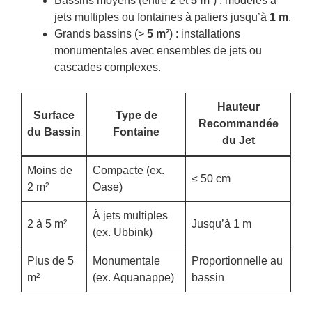
Bassins moyens (entre
2
et
5 m²
) : modèles à
jets multiples ou fontaines à paliers jusqu’à
1 m
.
Grands bassins (>
5 m²
) : installations
monumentales avec ensembles de jets ou
cascades complexes.
Hauteur
Surface
Type de
Recommandée
du Bassin
Fontaine
du Jet
Moins de
Compacte (ex.
≤ 50 cm
2 m²
Oase)
À jets multiples
2 à 5 m²
Jusqu’à 1 m
(ex. Ubbink)
Plus de 5
Monumentale
Proportionnelle au
m²
(ex. Aquanappe)
bassin