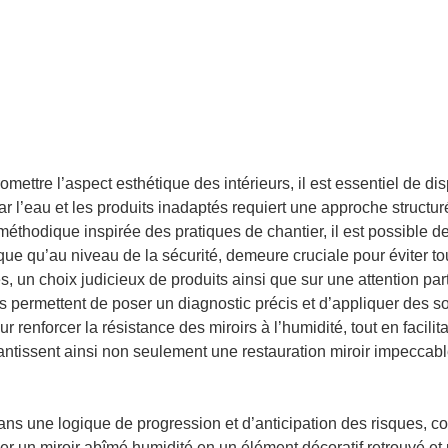
ttre l’aspect esthétique des intérieurs, il est essentiel de dis
r l’eau et les produits inadaptés requiert une approche structuré
éthodique inspirée des pratiques de chantier, il est possible de 
ique qu’au niveau de la sécurité, demeure cruciale pour éviter to
, un choix judicieux de produits ainsi que sur une attention par
 permettent de poser un diagnostic précis et d’appliquer des sol
r renforcer la résistance des miroirs à l’humidité, tout en facil
ntissent ainsi non seulement une restauration miroir impeccabl
ans une logique de progression et d’anticipation des risques, c
mer un miroir abîmé humidité en un élément décoratif retrouvé 