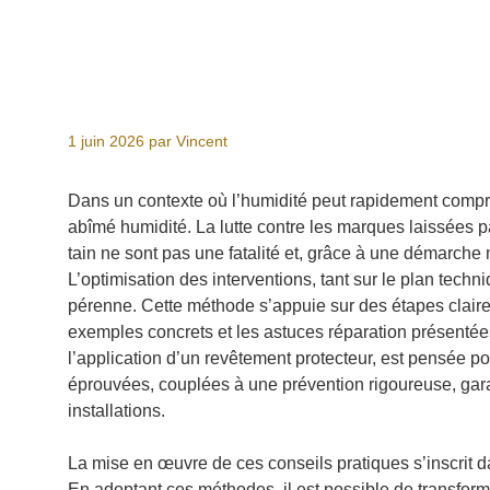
1 juin 2026
par
Vincent
Dans un contexte où l’humidité peut rapidement comprome
abîmé humidité. La lutte contre les marques laissées pa
tain ne sont pas une fatalité et, grâce à une démarche m
L’optimisation des interventions, tant sur le plan techn
pérenne. Cette méthode s’appuie sur des étapes claires
exemples concrets et les astuces réparation présentées
l’application d’un revêtement protecteur, est pensée pou
éprouvées, couplées à une prévention rigoureuse, gara
installations.
La mise en œuvre de ces conseils pratiques s’inscrit d
En adoptant ces méthodes, il est possible de transfor