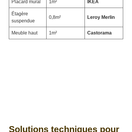
Placard mural
1m²
IKEA
Étagère
0,8m²
Leroy Merlin
suspendue
Meuble haut
1m²
Castorama
Solutions techniques pour