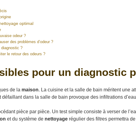
écis
origine
nettoyage optimal
e
auvaise odeur ?
causer des problèmes d’odeur ?
e diagnostic ?
ter le retour des odeurs ?
nsibles pour un diagnostic p
iques de la
maison
. La cuisine et la salle de bain méritent une
nt défaillant dans la salle de bain provoque des infiltrations d
procédant pièce par pièce. Un test simple consiste à verser de 
ion
et du système de
nettoyage
régulier des filtres permettra d