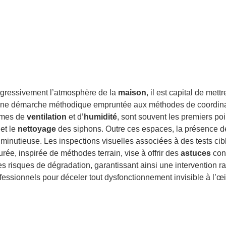
ogressivement l’atmosphère de la
maison
, il est capital de met
r une démarche méthodique empruntée aux méthodes de coordinati
lèmes de
ventilation
et d’
humidité
, sont souvent les premiers po
et le
nettoyage
des siphons. Outre ces espaces, la présence 
n minutieuse. Les inspections visuelles associées à des tests cib
rée, inspirée de méthodes terrain, vise à offrir des
astuces
conc
es risques de dégradation, garantissant ainsi une intervention r
rofessionnels pour déceler tout dysfonctionnement invisible à l’œi