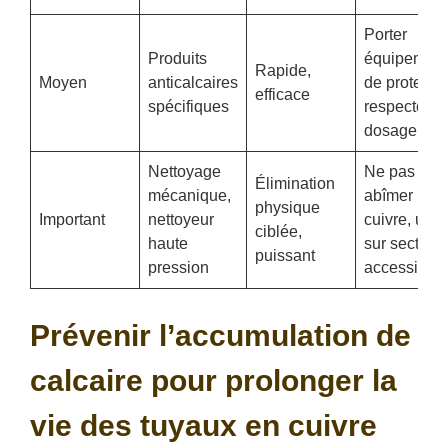
Porter
Produits
équipement
Rapide,
Moyen
anticalcaires
de protectio
efficace
spécifiques
respecter
dosage
Nettoyage
Ne pas
Élimination
mécanique,
abîmer le
physique
Important
nettoyeur
cuivre, utili
ciblée,
haute
sur section
puissant
pression
accessibles
Prévenir l’accumulation de
calcaire pour prolonger la
vie des tuyaux en cuivre