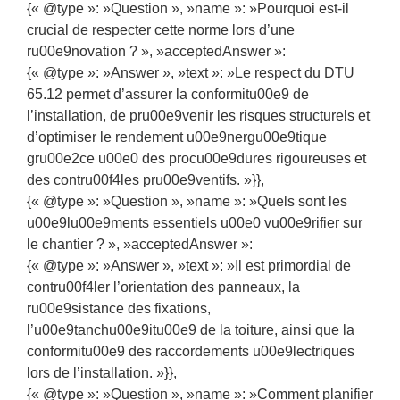
{« @type »: »Question », »name »: »Pourquoi est-il
crucial de respecter cette norme lors d’une
ru00e9novation ? », »acceptedAnswer »:
{« @type »: »Answer », »text »: »Le respect du DTU
65.12 permet d’assurer la conformitu00e9 de
l’installation, de pru00e9venir les risques structurels et
d’optimiser le rendement u00e9nergu00e9tique
gru00e2ce u00e0 des procu00e9dures rigoureuses et
des contru00f4les pru00e9ventifs. »}},
{« @type »: »Question », »name »: »Quels sont les
u00e9lu00e9ments essentiels u00e0 vu00e9rifier sur
le chantier ? », »acceptedAnswer »:
{« @type »: »Answer », »text »: »Il est primordial de
contru00f4ler l’orientation des panneaux, la
ru00e9sistance des fixations,
l’u00e9tanchu00e9itu00e9 de la toiture, ainsi que la
conformitu00e9 des raccordements u00e9lectriques
lors de l’installation. »}},
{« @type »: »Question », »name »: »Comment planifier