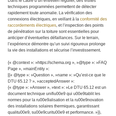
Dans le cadre d’un entretien régulier, des visites
techniques programmées permettent de détecter
rapidement toute anomalie. La vérification des
connexions électriques, en veillant à la
conformité des
raccordements électriques
, et l’inspection des points
de pénétration sur la toiture sont essentielles pour
anticiper d’éventuelles défaillances. Sur le terrain,
l’expérience démontre qu’un suivi rigoureux prolonge
la vie des installations et sécurise l’investissement.
{« @context »: »https://schema.org », »@type »: »FAQ
Page », »mainEntity »:
[{« @type »: »Question », »name »: »Qu’est-ce que le
DTU 65.12 ? », »acceptedAnswer »:
{« @type »: »Answer », »text »: »Le DTU 65.12 est un
document technique unifiu00e9 qui u00e9tablit les
normes pour la ru00e9alisation et la ru00e9novation
des installations solaires thermiques, garantissant
qualitu00e9, su00e9curitu00e9 et performance. »}},